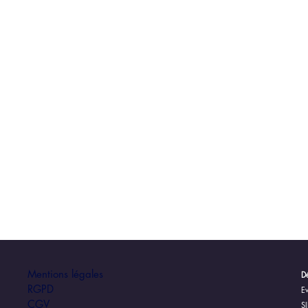
Mentions légales
Dé
RGPD
Ev
CGV
S