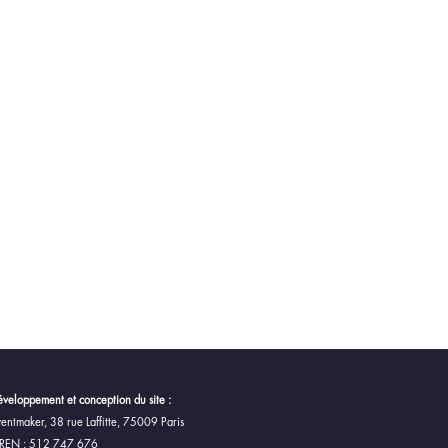
veloppement et conception du site :
entmaker, 38 rue Laffitte, 75009 Paris
IREN : 512 747 676