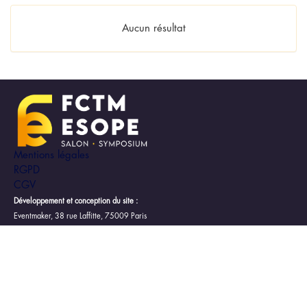
Aucun résultat
Mentions légales
RGPD
CGV
Développement et conception du site :
Eventmaker, 38 rue Laffitte, 75009 Paris
SIREN : 512 747 676
Hébergement :
Le site est hébergé sur l’offre Cloud de Amazon Web Services, INC,
géographiquement localisé dans le centre d’hébergement de Amazon Web Services,
INC en Europe (Irlande).